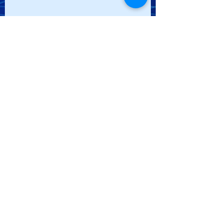
VIDEO: Traducción simultánea en
Japonés para “AISAN”
En San Luis Potosí se realizó durante cuatro
días la Traducción simultánea en Japonés
para “AISAN”
Traducción simultánea en Japonés
para “AISAN”
octubre de 2020
(1)
1 entrada
febrero de 2019
(1)
1 entrada