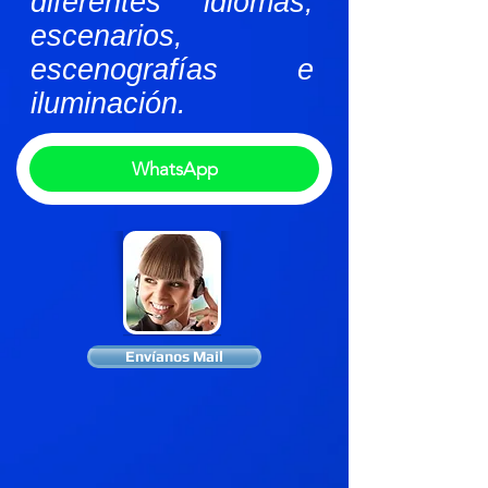
diferentes idiomas,
escenarios,
escenografías e
iluminación.
WhatsApp
Envíanos Mail