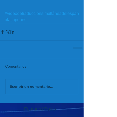
#videodetraducciónsimultáneadelespañ
olaljaponés
Comentarios
Escribir un comentario...
Featured Posts