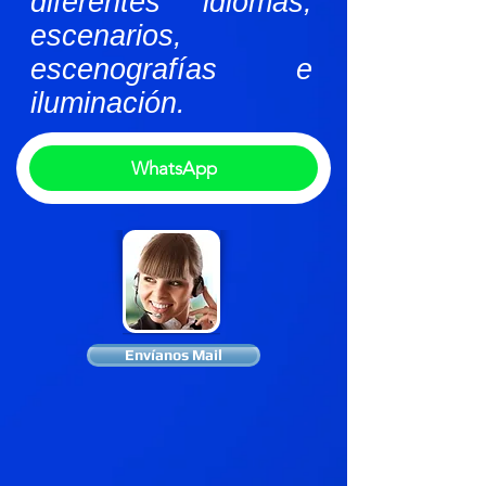
diferentes idiomas,
escenarios,
escenografías e
iluminación.
WhatsApp
Envíanos Mail