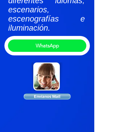
diferentes idiomas,
escenarios,
escenografías e
iluminación.
WhatsApp
Envíanos Mail